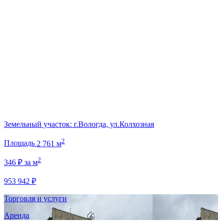
Земельный участок: г.Вологда, ул.Колхозная
2
Площадь
2 761 м
2
346 ₽ за м
953 942 ₽
Торговля и услуги
Аренда