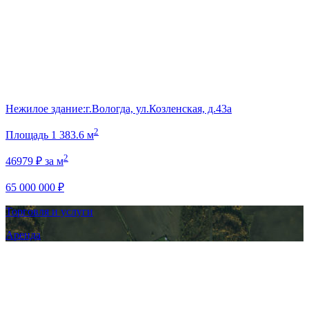
Нежилое здание:г.Вологда, ул.Козленская, д.43а
2
Площадь
1 383.6 м
2
46979 ₽ за м
65 000 000 ₽
Торговля и услуги
Аренда